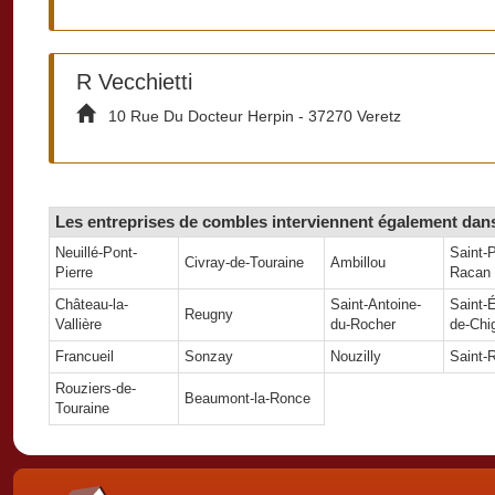
R Vecchietti
10 Rue Du Docteur Herpin - 37270 Veretz
Les entreprises de combles interviennent également dans 
Neuillé-Pont-
Saint-
Civray-de-Touraine
Ambillou
Pierre
Racan
Château-la-
Saint-Antoine-
Saint-É
Reugny
Vallière
du-Rocher
de-Chi
Francueil
Sonzay
Nouzilly
Saint-
Rouziers-de-
Beaumont-la-Ronce
Touraine