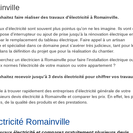
inville
aitez faire réaliser des travaux d'électricité à Romainville.
ux d'électricité sont souvent plus pointus qu'on ne les imagine. Ils vont
 pose d'interrupteur ou ajout de prise jusqu'à la rénovation électrique e
ar le remplacement du tableau électrique. Faire appel à un artisan
e et spécialisé dans ce domaine peut s'avérer très judicieux, tant pour l
ans la définition du projet que pour la réalisation du chantier.
erchez un électricien à Romainville pour faire l'installation électrique o
x normes l'électricité de votre maison ou votre appartement ?
aitez recevoir jusqu’à 3 devis électricité pour chiffrer vos trava
 à trouver rapidement des entreprises d'électricité générale de votre
eurs devis électricité à Romainville et comparer les prix. En effet, les p
s, de la qualité des produits et des prestations.
tricité Romainville
ravaux électricité et comparez gratuitement plusieurs devis