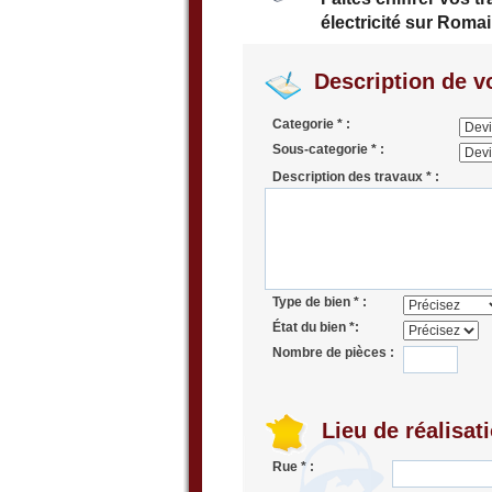
électricité sur Romain
Description de vo
Categorie * :
Sous-categorie * :
Description des travaux * :
Type de bien * :
État du bien *:
Nombre de pièces :
Lieu de réalisat
Rue * :