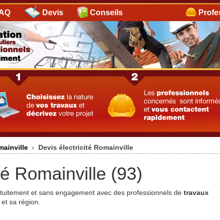
AQ
Devis
Conseils
Profe
mainville
›
Devis électricité Romainville
té Romainville (93)
ratuitement et sans engagement avec des professionnels de
travaux
et sa région.