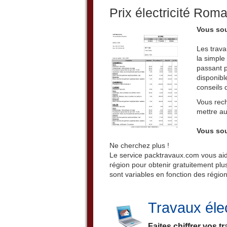
Prix électricité Roma
Vous souh
Les trava
la simple
passant p
disponibl
conseils d
Vous rech
mettre au
Vous souh
Ne cherchez plus !
Le service packtravaux.com vous aide
région pour obtenir gratuitement plusi
sont variables en fonction des région
Travaux élec
Faites chiffrer vos t