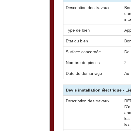
Description des travaux
Bon
dan
int
Type de bien
App
Etat du bien
Bo
Surface concernée
De 
Nombre de pieces
2
Date de demarrage
Au 
Devis installation électrique - L
Description des travaux
RE
D'a
ano
les
les