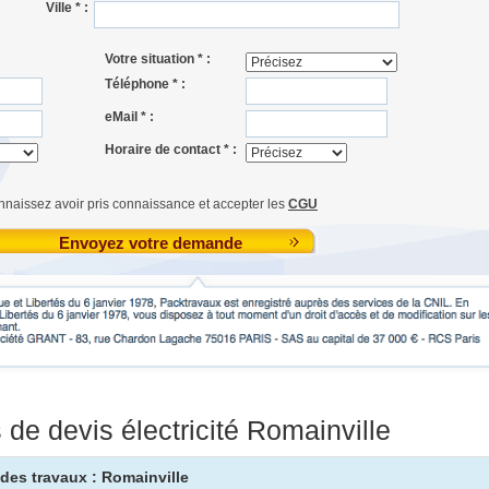
Ville * :
Votre situation * :
Téléphone * :
eMail * :
Horaire de contact * :
nnaissez avoir pris connaissance et accepter les
CGU
Envoyez votre demande
e devis électricité Romainville
u des travaux : Romainville