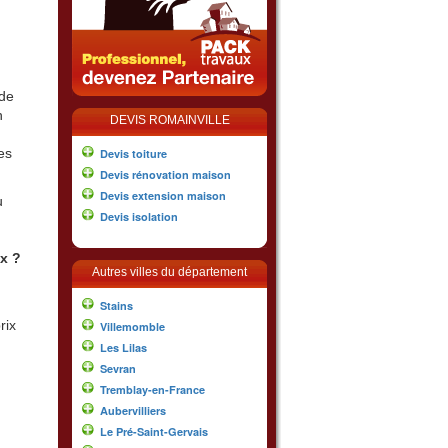
 de
n
DEVIS ROMAINVILLE
es
Devis toiture
Devis rénovation maison
Devis extension maison
u
Devis isolation
ux ?
Autres villes du département
Stains
rix
Villemomble
Les Lilas
Sevran
Tremblay-en-France
Aubervilliers
Le Pré-Saint-Gervais