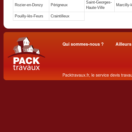
Saint-Georges-
Rozier-en-Donzy
Périgneux
Marcilly-
Haute-Ville
Pouilly-lès-Feurs
Craintilleux
Qui sommes-nous ?
Ailleurs
Packtravaux.fr, le service devis trava