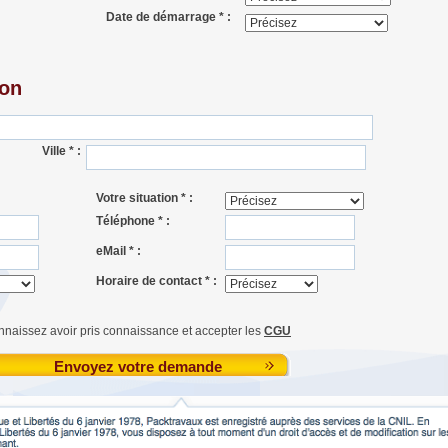
Date de démarrage * :
ion
Ville * :
Votre situation * :
Téléphone * :
eMail * :
Horaire de contact * :
nnaissez avoir pris connaissance et accepter les
CGU
Envoyez votre demande