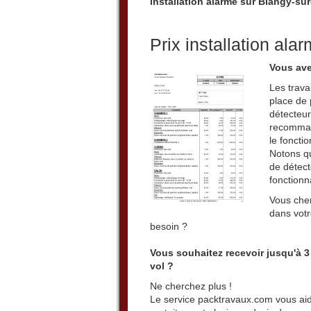
installation alarme sur Blangy-sur
Prix installation ala
Vous ave
Les trava
place de 
détecteur
recommand
le foncti
Notons qu
de détecte
fonctionn
Vous cher
dans votr
besoin ?
Vous souhaitez recevoir jusqu'à 3
vol ?
Ne cherchez plus !
Le service packtravaux.com vous aide