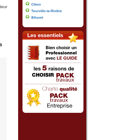
Cléon
teur
Tourville-la-Rivière
Bihorel
s