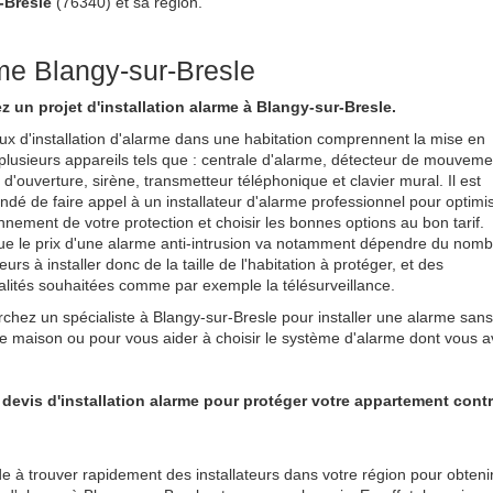
-Bresle
(76340) et sa région.
rme Blangy-sur-Bresle
z un projet d'installation alarme à Blangy-sur-Bresle.
ux d'installation d'alarme dans une habitation comprennent la mise en
plusieurs appareils tels que : centrale d'alarme, détecteur de mouveme
 d'ouverture, sirène, transmetteur téléphonique et clavier mural. Il est
é de faire appel à un installateur d'alarme professionnel pour optimi
onnement de votre protection et choisir les bonnes options au bon tarif.
e le prix d'une alarme anti-intrusion va notamment dépendre du nomb
urs à installer donc de la taille de l'habitation à protéger, et des
alités souhaitées comme par exemple la télésurveillance.
chez un spécialiste à Blangy-sur-Bresle pour installer une alarme sans 
e maison ou pour vous aider à choisir le système d'alarme dont vous a
 devis d'installation alarme pour protéger votre appartement contr
 à trouver rapidement des installateurs dans votre région pour obteni