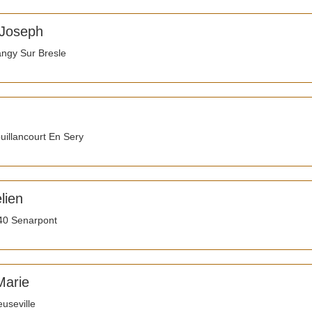
 Joseph
ngy Sur Bresle
illancourt En Sery
lien
0 Senarpont
Marie
useville