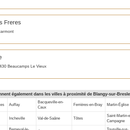
s Freres
carmont
e
0430 Beaucamps Le Vieux
ennent également dans les villes à proximité de Blangy-sur-Bresle
Bacqueville-en-
tes
Auffay
Ferrières-en-Bray
Martin-Église
Caux
Saint-Martin-
Incheville
Val-de-Saâne
Tôtes
Campagne
Berneval-le-
Tourville-sur-