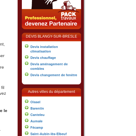
DEVIS BLANGY-SUR-BRESLE
nt,
Devis installation
climatisation
ser
Devis chauffage
Devis aménagement de
re
combles
Devis changement de fenêtre
fil
Autres villes du département
vez
Oissel
Barentin
e le
Canteleu
Aumale
Fécamp
r
Saint-Aubin-lès-Elbeuf