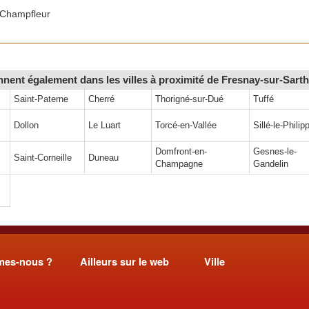
Champfleur
ennent également dans les villes à proximité de Fresnay-sur-Sart
Saint-Paterne
Cherré
Thorigné-sur-Dué
Tuffé
Dollon
Le Luart
Torcé-en-Vallée
Sillé-le-Philip
Domfront-en-
Gesnes-le-
Saint-Corneille
Duneau
Champagne
Gandelin
mes-nous ?
Ailleurs sur le web
Ville