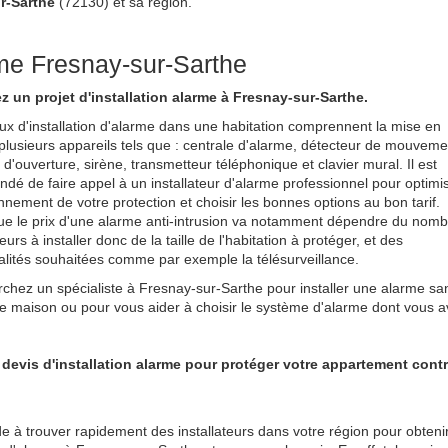
ur-Sarthe
(72130) et sa région.
arme Fresnay-sur-Sarthe
z un projet d'installation alarme à Fresnay-sur-Sarthe.
ux d'installation d'alarme dans une habitation comprennent la mise en
plusieurs appareils tels que : centrale d'alarme, détecteur de mouveme
 d'ouverture, sirène, transmetteur téléphonique et clavier mural. Il est
é de faire appel à un installateur d'alarme professionnel pour optimi
onnement de votre protection et choisir les bonnes options au bon tarif.
e le prix d'une alarme anti-intrusion va notamment dépendre du nomb
urs à installer donc de la taille de l'habitation à protéger, et des
alités souhaitées comme par exemple la télésurveillance.
chez un spécialiste à Fresnay-sur-Sarthe pour installer une alarme sans
e maison ou pour vous aider à choisir le système d'alarme dont vous a
 devis d'installation alarme pour protéger votre appartement contr
 à trouver rapidement des installateurs dans votre région pour obteni