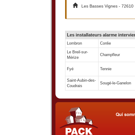
Les Basses Vignes - 72610 
Les installateurs alarme intervi
Lombron
Conlie
Le Breil-sur-
Champfleur
Mérize
Fyé
Tennie
Saint-Aubin-des-
Sougé-le-Ganelon
Coudrais
Qui som