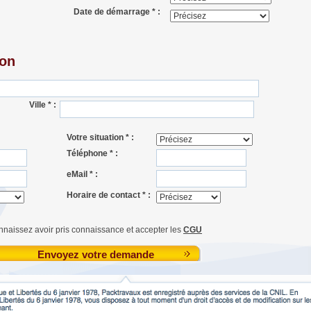
Date de démarrage * :
ion
Ville * :
Votre situation * :
Téléphone * :
eMail * :
Horaire de contact * :
nnaissez avoir pris connaissance et accepter les
CGU
Envoyez votre demande