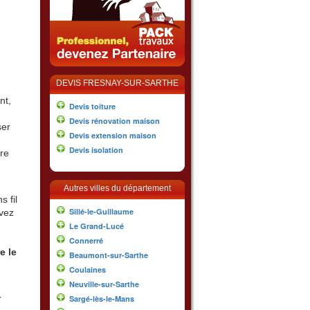
DEVIS FRESNAY-SUR-SARTHE
nt,
Devis toiture
Devis rénovation maison
ser
Devis extension maison
Devis isolation
re
Autres villes du département
 fil
Sillé-le-Guillaume
vez
Le Grand-Lucé
Connerré
e le
Beaumont-sur-Sarthe
Coulaines
Neuville-sur-Sarthe
r
Sargé-lès-le-Mans