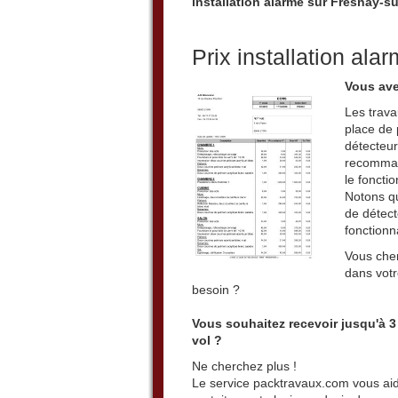
installation alarme sur Fresnay-s
Prix installation al
Vous ave
Les trava
place de 
détecteur
recommand
le foncti
Notons qu
de détecte
fonctionn
Vous cher
dans votr
besoin ?
Vous souhaitez recevoir jusqu'à 3
vol ?
Ne cherchez plus !
Le service packtravaux.com vous aide