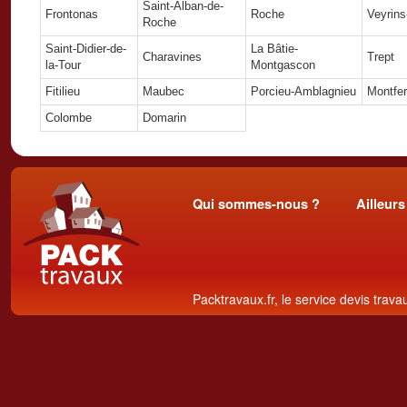
Saint-Alban-de-
Frontonas
Roche
Veyrins
Roche
Saint-Didier-de-
La Bâtie-
Charavines
Trept
la-Tour
Montgascon
Fitilieu
Maubec
Porcieu-Amblagnieu
Montfer
Colombe
Domarin
Qui sommes-nous ?
Ailleurs
Packtravaux.fr, le service devis trava