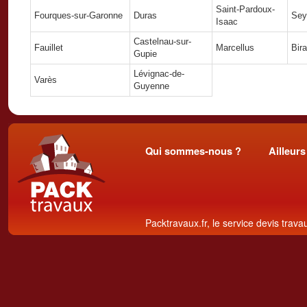
Saint-Pardoux-
Fourques-sur-Garonne
Duras
Sey
Isaac
Castelnau-sur-
Fauillet
Marcellus
Bir
Gupie
Lévignac-de-
Varès
Guyenne
Qui sommes-nous ?
Ailleurs
Packtravaux.fr, le service devis trava