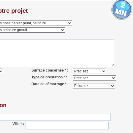
tre projet
Surface concernée * :
Type de prestation * :
Date de démarrage * :
ion
Ville * :