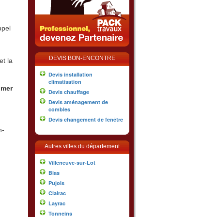
ppel
DEVIS BON-ENCONTRE
t la
Devis installation
climatisation
imer
Devis chauffage
Devis aménagement de
combles
Devis changement de fenêtre
n-
Autres villes du département
Villeneuve-sur-Lot
Bias
Pujols
Clairac
Layrac
Tonneins