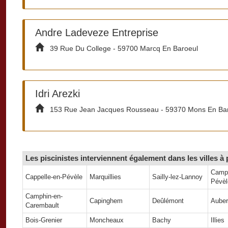
Andre Ladeveze Entreprise
39 Rue Du College - 59700 Marcq En Baroeul
Idri Arezki
153 Rue Jean Jacques Rousseau - 59370 Mons En Ba
Les piscinistes interviennent également dans les villes à
Camph
Cappelle-en-Pévèle
Marquillies
Sailly-lez-Lannoy
Pévèl
Camphin-en-
Capinghem
Deûlémont
Aube
Carembault
Bois-Grenier
Moncheaux
Bachy
Illies