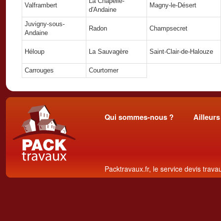
La Chapelle-
Valframbert
Magny-le-Désert
d'Andaine
Juvigny-sous-
Radon
Champsecret
Andaine
Héloup
La Sauvagère
Saint-Clair-de-Halouze
Carrouges
Courtomer
Qui sommes-nous ?
Ailleurs
Packtravaux.fr, le service devis trava