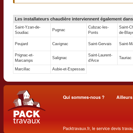
Les installateurs chaudière interviennent également dans 
Saint-Yzan-de-
Cubzac-les-
Saint-Ch
Pugnac
Soudiac
Ponts
de-Blay
Peujard
Cavignac
Saint-Gervais
Saint-M
Prignac-et-
Saint-Laurent-
Salignac
Tauriac
Marcamps
d'Arce
Marcillac
Aubie-et-Espessas
Qui sommes-nous ?
Ailleurs
Packtravaux.fr, le service devis trava