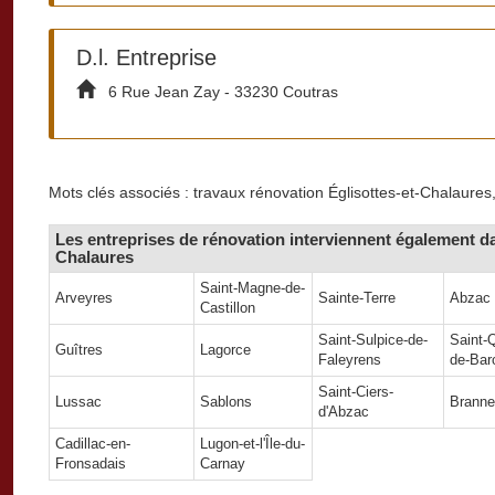
D.l. Entreprise
6 Rue Jean Zay - 33230 Coutras
Mots clés associés : travaux rénovation Églisottes-et-Chalaures,
Les entreprises de rénovation interviennent également dan
Chalaures
Saint-Magne-de-
Arveyres
Sainte-Terre
Abzac
Castillon
Saint-Sulpice-de-
Saint-
Guîtres
Lagorce
Faleyrens
de-Bar
Saint-Ciers-
Lussac
Sablons
Branne
d'Abzac
Cadillac-en-
Lugon-et-l'Île-du-
Fronsadais
Carnay