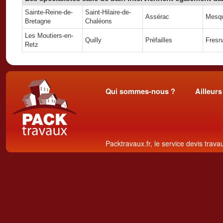
Sainte-Reine-de-
Saint-Hilaire-de-
Assérac
Mesq
Bretagne
Chaléons
Les Moutiers-en-
Quilly
Préfailles
Fresn
Retz
Qui sommes-nous ?
Ailleurs
Packtravaux.fr, le service devis trava