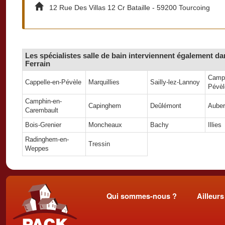
12 Rue Des Villas 12 Cr Bataille - 59200 Tourcoing
Les spécialistes salle de bain interviennent également dan
Ferrain
Camph
Cappelle-en-Pévèle
Marquillies
Sailly-lez-Lannoy
Pévèl
Camphin-en-
Capinghem
Deûlémont
Aube
Carembault
Bois-Grenier
Moncheaux
Bachy
Illies
Radinghem-en-
Tressin
Weppes
Qui sommes-nous ?
Ailleurs