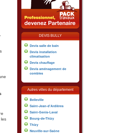
,
DEVIS BULLY
Devis salle de bain
s
Devis installation
climatisation
Devis chauffage
Devis aménagement de
combles
 une
Autres villes du département
s
Belleville
Saint-Jean-d'Ardières
Saint-Genis-Laval
re
Bourg-de-Thizy
 les
Thizy
Neuville-sur-Saône