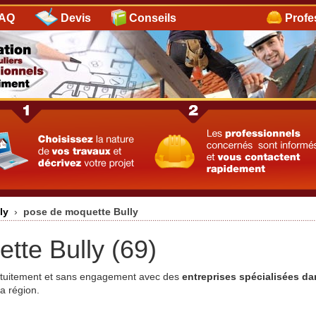
AQ
Devis
Conseils
Profe
lly
›
pose de moquette Bully
tte Bully (69)
ratuitement et sans engagement avec des
entreprises spécialisées da
a région.