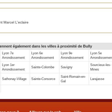
 Marcel L'eclaire
ennent également dans les villes à proximité de Bully
Lyon 7e
Lyon 6e
Lyon 9e
Lyon 5e
Arrondissement
Arrondissement
Arrondissement
Arrondissemen
Lyon 1er
Sourcieux-les-
Sainte-Colombe
Savigny
Arrondissement
Mines
Saint-Romain-en-
Sathonay-Village
Sainte-Consorce
Larajasse
Gal