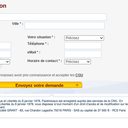
ion
Ville * :
Votre situation * :
Téléphone * :
eMail * :
Horaire de contact * :
nnaissez avoir pris connaissance et accepter les
CGU
Envoyez votre demande