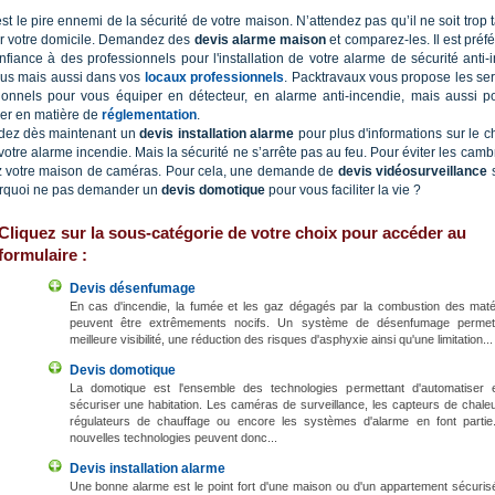
st le pire ennemi de la sécurité de votre maison. N’attendez pas qu’il ne soit trop 
r votre domicile. Demandez des
devis alarme maison
et comparez-les. Il est préf
onfiance à des professionnels pour l'installation de votre alarme de sécurité anti-
us mais aussi dans vos
locaux professionnels
. Packtravaux vous propose les se
ionnels pour vous équiper en détecteur, en alarme anti-incendie, mais aussi p
ler en matière de
réglementation
.
ez dès maintenant un
devis installation alarme
pour plus d'informations sur le ch
votre alarme incendie. Mais la sécurité ne s’arrête pas au feu. Pour éviter les camb
 votre maison de caméras. Pour cela, une demande de
devis vidéosurveillance
s
urquoi ne pas demander un
devis domotique
pour vous faciliter la vie ?
Cliquez sur la sous-catégorie de votre choix pour accéder au
formulaire :
Devis désenfumage
En cas d'incendie, la fumée et les gaz dégagés par la combustion des maté
peuvent être extrêmements nocifs. Un système de désenfumage perme
meilleure visibilité, une réduction des risques d'asphyxie ainsi qu'une limitation...
Devis domotique
La domotique est l'ensemble des technologies permettant d'automatiser 
sécuriser une habitation. Les caméras de surveillance, les capteurs de chaleu
régulateurs de chauffage ou encore les systèmes d'alarme en font partie
nouvelles technologies peuvent donc...
Devis installation alarme
Une bonne alarme est le point fort d'une maison ou d'un appartement sécurisé