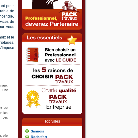
tard pour
érable de
incendie,
rvices de
our vous
oix et le
riolages,
’impose
riaux
t une
et de
r, les
. Les
Top villes
Sannois
, elle
Rochefort