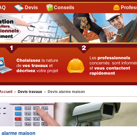
AQ
Devis
Conseils
Profes
Accueil
›
Devis travaux
›
Devis alarme maison
 alarme maison