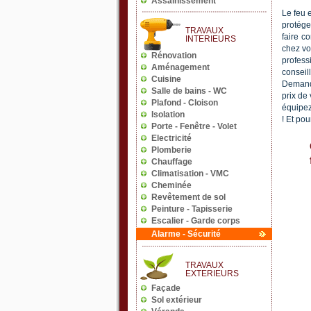
Le feu e
protége
faire c
chez vo
profess
conseil
Demand
prix de 
équipez
! Et po