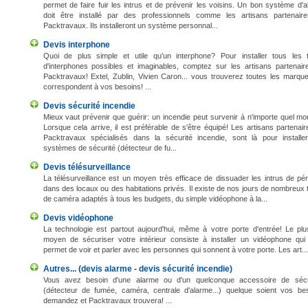
permet de faire fuir les intrus et de prévenir les voisins. Un bon système d'
doit être installé par des professionnels comme les artisans partenair
Packtravaux. Ils installeront un système personnal...
Devis interphone
Quoi de plus simple et utile qu'un interphone? Pour installer tous les 
d'interphones possibles et imaginables, comptez sur les artisans partenair
Packtravaux! Extel, Zublin, Vivien Caron... vous trouverez toutes les marqu
correspondent à vos besoins! ...
Devis sécurité incendie
Mieux vaut prévenir que guérir: un incendie peut survenir à n'importe quel m
Lorsque cela arrive, il est préférable de s'être équipé! Les artisans partenai
Packtravaux spécialisés dans la sécurité incendie, sont là pour installe
systèmes de sécurité (détecteur de fu...
Devis télésurveillance
La télésurveillance est un moyen très efficace de dissuader les intrus de pé
dans des locaux ou des habitations privés. Il existe de nos jours de nombreux
de caméra adaptés à tous les budgets, du simple vidéophone à la...
Devis vidéophone
La technologie est partout aujourd'hui, même à votre porte d'entrée! Le plu
moyen de sécuriser votre intérieur consiste à installer un vidéophone qui
permet de voir et parler avec les personnes qui sonnent à votre porte. Les art...
Autres... (devis alarme - devis sécurité incendie)
Vous avez besoin d'une alarme ou d'un quelconque accessoire de sécu
(détecteur de fumée, caméra, centrale d'alarme...) quelque soient vos bes
demandez et Packtravaux trouvera! ...