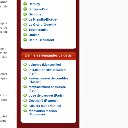
alarme
Herblay
es de
Sucy-en-Brie
Béthune
Le Kremlin-Bicêtre
types
Le Grand-Quevilly
es de
Tournefeuille
es qui
Oullins
Hénin-Beaumont
oment.
res de
Dernières demandes de devis
r des
peinture (Montpellier)
installation climatisation
(Lyon)
netrer
 types
aménagement de combles
(Nantes)
remplacement chaudière
(Lyon)
s sûr
pose de parquet (Paris)
 vous
électricité (Rennes)
salle de bain (Nantes)
rénovation maison
(Toulouse)
rité?
oins: