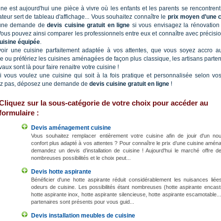
ine est aujourd'hui une pièce à vivre où les enfants et les parents se rencontrent
ateur sert de tableau d'affichage... Vous souhaitez connaître le
prix moyen d’une c
 une demande de
devis cuisine gratuit en ligne
si vous envisagez la rénovation 
Vous pouvez ainsi comparer les professionnels entre eux et connaître avec précisi
uisine équipée
.
oir une cuisine parfaitement adaptée à vos attentes, que vous soyez accro a
 ou préfériez les cuisines aménagées de façon plus classique, les artisans parte
aux sont là pour faire renaitre votre cuisine !
si vous voulez une cuisine qui soit à la fois pratique et personnalisée selon vo
ez pas, déposez une demande de
devis cuisine gratuit en ligne
!
Cliquez sur la sous-catégorie de votre choix pour accéder au
formulaire :
Devis aménagement cuisine
Vous souhaitez remplacer entièrement votre cuisine afin de jouir d'un no
confort plus adapté à vos attentes ? Pour connaître le prix d’une cuisine amén
demandez un devis d’installation de cuisine ! Aujourd'hui le marché offre d
nombreuses possibilités et le choix peut...
Devis hotte aspirante
Bénéficier d'une hotte aspirante réduit considérablement les nuisances liée
odeurs de cuisine. Les possibilités étant nombreuses (hotte aspirante encast
hotte aspirante inox, hotte aspirante silencieuse, hotte aspirante escamotable..
partenaires sont présents pour vous guid...
Devis installation meubles de cuisine