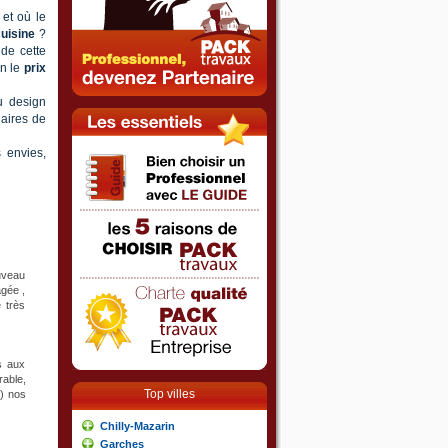
 et où le
uisine
?
de cette
on le
prix
u design
naires de
s envies,
uveau
agée ,
e très
s aux
rable,
Top villes
.) nos
Chilly-Mazarin
Garches