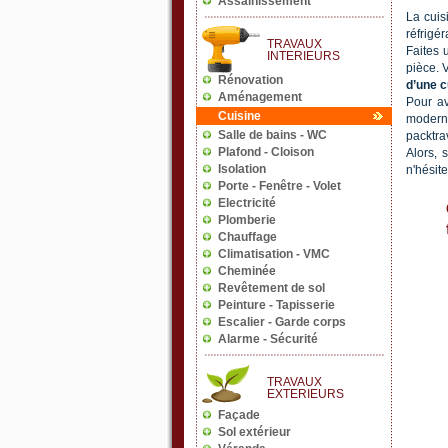
La cuis
réfrigér
Faites
pièce. 
d’une c
Pour av
moderne
packtrav
Alors, 
n'hésit