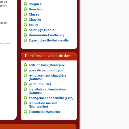
lan de
Sorgues
dront
Ronchin
Cluses
Chaville
nde de
Écully
Saint-Cyr-l'École
Romorantin-Lanthenay
Équeurdreville-Hainneville
Dernières demandes de devis
salle de bain (Bordeaux)
pose de parquet (Lyon)
remplacement chaudière
(Nantes)
peinture (Lille)
installation climatisation
(Nantes)
changement de fenêtre (Lille)
rénovation maison
(Montpellier)
électricité (Marseille)