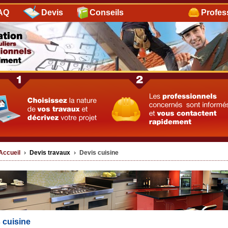
AQ
Devis
Conseils
Profes
Accueil
›
Devis travaux
›
Devis cuisine
 cuisine