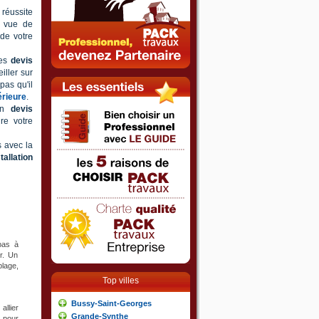
 réussite
e vue de
 de votre
des
devis
iller sur
pas qu'il
érieure
.
 un
devis
re votre
 avec la
tallation
 pas à
r. Un
lage,
Top villes
Bussy-Saint-Georges
allier
Grande-Synthe
à pour