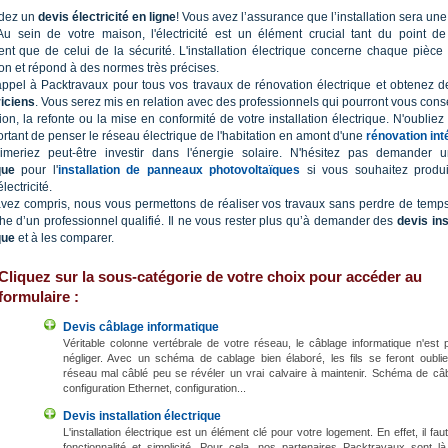
dez un
devis électricité en ligne
! Vous avez l’assurance que l’installation sera une
 Au sein de votre maison, l'électricité est un élément crucial tant du point d
ent que de celui de la sécurité. L'installation électrique concerne chaque pièce
ion et répond à des normes très précises.
appel à Packtravaux pour tous vos travaux de rénovation électrique et obtenez 
riciens
. Vous serez mis en relation avec des professionnels qui pourront vous conse
ion, la refonte ou la mise en conformité de votre installation électrique. N'oubliez 
ortant de penser le réseau électrique de l'habitation en amont d'une
rénovation int
imeriez peut-être investir dans l'énergie solaire. N'hésitez pas demander
que
pour l'
installation de panneaux photovoltaïques
si vous souhaitez produi
lectricité.
avez compris, nous vous permettons de réaliser vos travaux sans perdre de temps
he d’un professionnel qualifié. Il ne vous rester plus qu’à demander des
devis ins
que
et à les comparer.
Cliquez sur la sous-catégorie de votre choix pour accéder au
formulaire :
Devis câblage informatique
Véritable colonne vertébrale de votre réseau, le câblage informatique n'est
négliger. Avec un schéma de cablage bien élaboré, les fils se feront oublie
réseau mal câblé peu se révéler un vrai calvaire à maintenir. Schéma de câb
configuration Ethernet, configuration...
Devis installation électrique
L'installation électrique est un élément clé pour votre logement. En effet, il faut 
fonctionnalité et simplicité. Pour cela, nos partenaires Packtravaux sont l