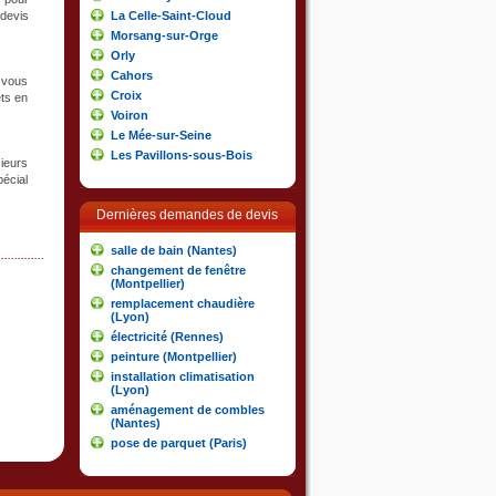
La Celle-Saint-Cloud
devis
Morsang-sur-Orge
Orly
Cahors
t vous
Croix
ets en
Voiron
Le Mée-sur-Seine
Les Pavillons-sous-Bois
ieurs
pécial
Dernières demandes de devis
salle de bain (Nantes)
changement de fenêtre
(Montpellier)
remplacement chaudière
(Lyon)
électricité (Rennes)
peinture (Montpellier)
installation climatisation
(Lyon)
aménagement de combles
(Nantes)
pose de parquet (Paris)