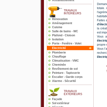
Deman
totale.
l'agrém
habitat
Faites 
d'élect
la créat
est imp
Vous a
électri
propre é
Vous l’
recherc
électri