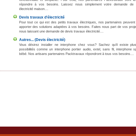
répondre à vos besoins. Laissez nous simplement votre demande de 
électricité maison....
Devis travaux d'électricité
Pour tout ce qui est des petits travaux électriques, nos partenaires peuven
apporter des solutions adaptées à vos besoins. Faites nous part de vos proj
nous laissant une demande de devis travaux électricité....
Autres... (Devis électricité)
Vous désirez installer ne interphone chez vous? Sachez qu'il existe plus
possibilités comme un interphone portier audio, extel, sans fil, interphone s
bébé. Nos artisans partenaires Packtravaux répondront à tous vos besoins....