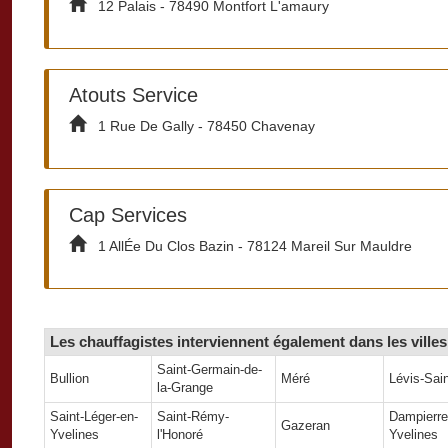
12 Palais - 78490 Montfort L'amaury
Atouts Service
1 Rue De Gally - 78450 Chavenay
Cap Services
1 AllÉe Du Clos Bazin - 78124 Mareil Sur Mauldre
Les chauffagistes interviennent également dans les villes 
Saint-Germain-de-
Bullion
Méré
Lévis-Sai
la-Grange
Saint-Léger-en-
Saint-Rémy-
Dampierre
Gazeran
Yvelines
l'Honoré
Yvelines