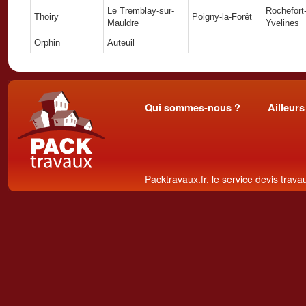
Le Tremblay-sur-
Rochefort
Thoiry
Poigny-la-Forêt
Mauldre
Yvelines
Orphin
Auteuil
Qui sommes-nous ?
Ailleurs
Packtravaux.fr, le service devis trava