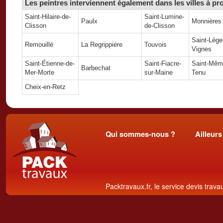
Les peintres interviennent également dans les villes à p
Saint-Hilaire-de-
Saint-Lumine-
Paulx
Monnières
Clisson
de-Clisson
Saint-Léger
Remouillé
La Regrippière
Touvois
Vignes
Saint-Étienne-de-
Saint-Fiacre-
Saint-Même
Barbechat
Mer-Morte
sur-Maine
Tenu
Cheix-en-Retz
Qui sommes-nous ?
Ailleurs
Packtravaux.fr, le service devis trava