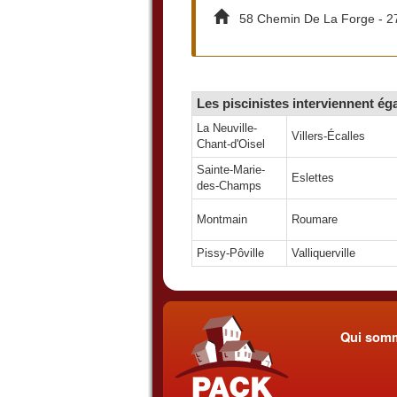
58 Chemin De La Forge - 27
Les piscinistes interviennent ég
La Neuville-
Villers-Écalles
Chant-d'Oisel
Sainte-Marie-
Eslettes
des-Champs
Montmain
Roumare
Pissy-Pôville
Valliquerville
Qui som