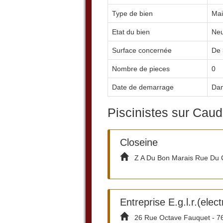
Type de bien
Mai
Etat du bien
Neu
Surface concernée
De 
Nombre de pieces
0
Date de demarrage
Dan
Piscinistes sur Cau
Closeine
Z A Du Bon Marais Rue Du C
Entreprise E.g.l.r.(elec
26 Rue Octave Fauquet - 76