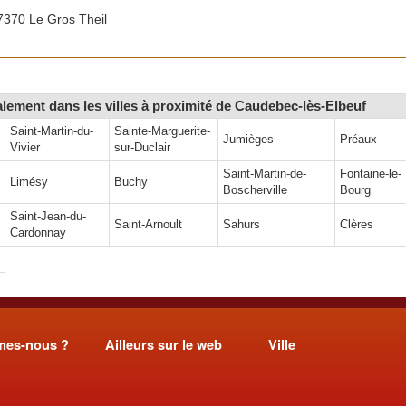
370 Le Gros Theil
alement dans les villes à proximité de Caudebec-lès-Elbeuf
Saint-Martin-du-
Sainte-Marguerite-
Jumièges
Préaux
Vivier
sur-Duclair
Saint-Martin-de-
Fontaine-le-
Limésy
Buchy
Boscherville
Bourg
Saint-Jean-du-
Saint-Arnoult
Sahurs
Clères
Cardonnay
mes-nous ?
Ailleurs sur le web
Ville