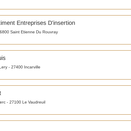
timent Entreprises D'insertion
6800 Saint Etienne Du Rouvray
uis
ry - 27400 Incarville
t
rc - 27100 Le Vaudreuil