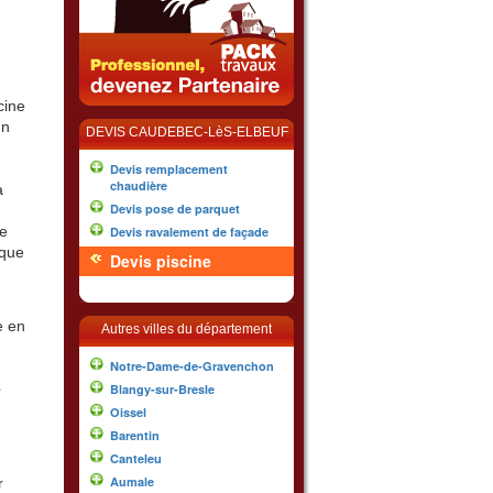
cine
un
DEVIS CAUDEBEC-LèS-ELBEUF
Devis remplacement
chaudière
a
Devis pose de parquet
e
Devis ravalement de façade
oque
Devis piscine
e en
Autres villes du département
Notre-Dame-de-Gravenchon
e
Blangy-sur-Bresle
Oissel
Barentin
Canteleu
Aumale
r