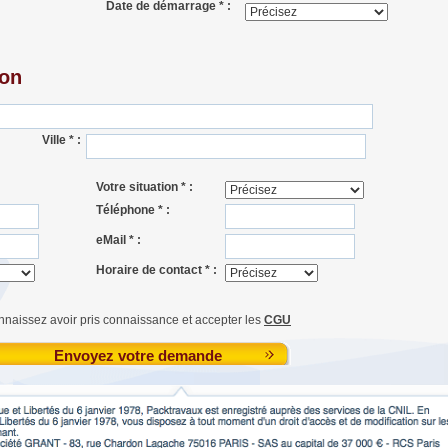
Date de démarrage * :
ion
Ville * :
Votre situation * :
Téléphone * :
eMail * :
Horaire de contact * :
nnaissez avoir pris connaissance et accepter les
CGU
Envoyez votre demande