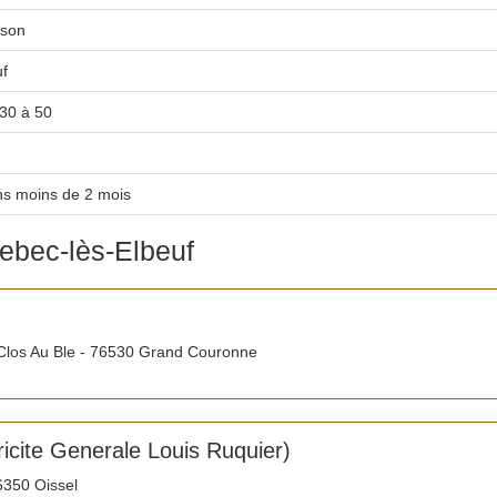
son
f
30 à 50
s moins de 2 mois
debec-lès-Elbeuf
los Au Ble - 76530 Grand Couronne
tricite Generale Louis Ruquier)
350 Oissel