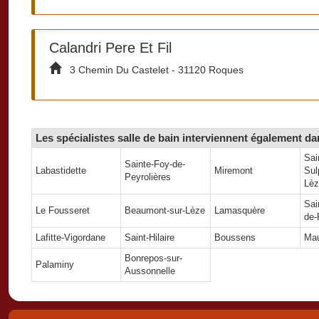
Calandri Pere Et Fil
3 Chemin Du Castelet - 31120 Roques
Les spécialistes salle de bain interviennent également da
Sai
Sainte-Foy-de-
Labastidette
Miremont
Sul
Peyrolières
Lèz
Sai
Le Fousseret
Beaumont-sur-Lèze
Lamasquère
de-
Lafitte-Vigordane
Saint-Hilaire
Boussens
Ma
Bonrepos-sur-
Palaminy
Aussonnelle