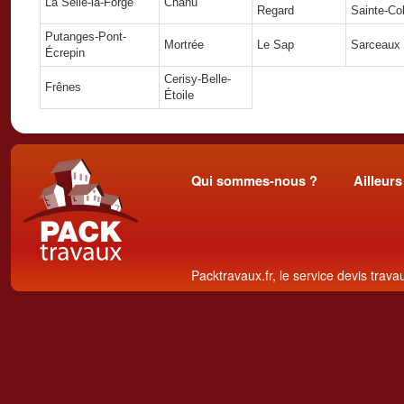
La Selle-la-Forge
Chanu
Regard
Sainte-C
Putanges-Pont-
Mortrée
Le Sap
Sarceaux
Écrepin
Cerisy-Belle-
Frênes
Étoile
Qui sommes-nous ?
Ailleurs
Packtravaux.fr, le service devis trava