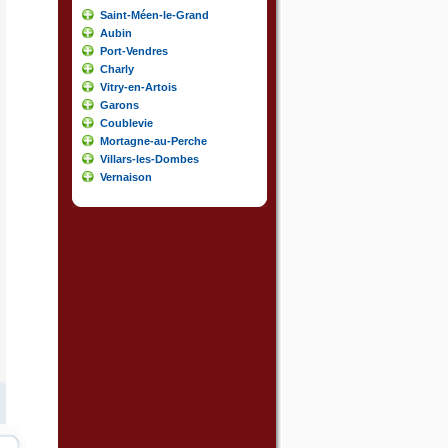
Saint-Méen-le-Grand
Aubin
Port-Vendres
Charly
Vitry-en-Artois
Garons
Coublevie
Mortagne-au-Perche
Villars-les-Dombes
Vernaison