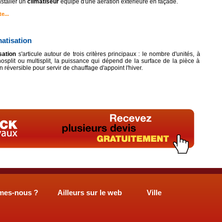
nstaller un
climatiseur
équipé d'une aération extérieure en façade.
e...
matisation
sation
s'articule autour de trois critères principaux : le nombre d'unités, à
split ou multisplit, la puissance qui dépend de la surface de la pièce à
ion réversible pour servir de chauffage d'appoint l'hiver.
mes-nous ?
Ailleurs sur le web
Ville