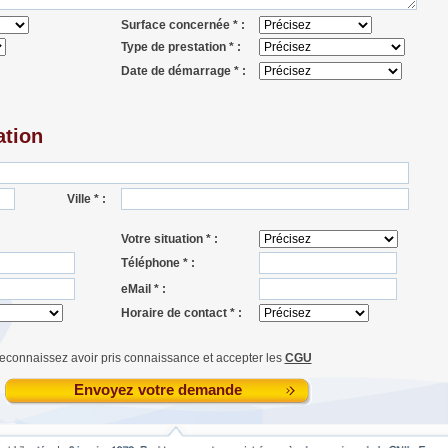
Surface concernée * :
Type de prestation * :
Date de démarrage * :
ation
Ville * :
Votre situation * :
Téléphone * :
eMail * :
Horaire de contact * :
econnaissez avoir pris connaissance et accepter les
CGU
Envoyez votre demande